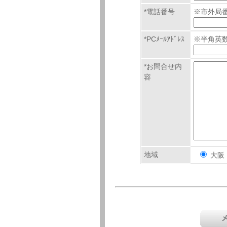
*
電話番号
※市外局
*PCﾒｰﾙｱﾄﾞﾚｽ
※半角英
*お問合せ内
容
地域
大阪